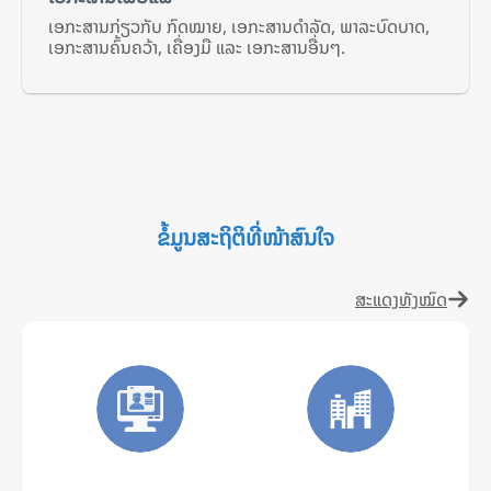
ເອກະສານກ່ຽວກັບ ກົດໝາຍ, ເອກະສານດຳລັດ, ພາລະບົດບາດ,
ເອກະສານຄົ້ນຄວ້າ, ເຄື່ອງມື ແລະ ເອກະສານອື່ນໆ.
ຂໍ້ມູນສະຖິຕິທີ່ໜ້າສົນໃຈ
ສະແດງທັງໝົດ